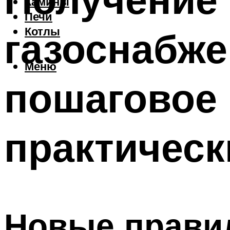
Камины
Печи
газоснабже
Котлы
Меню
пошаговое 
практическ
Новые прави