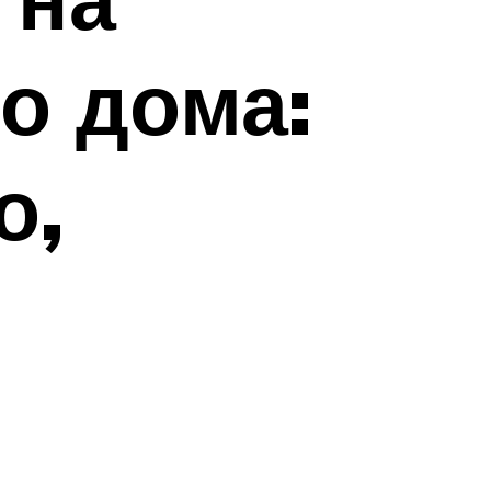
о дома:
о,