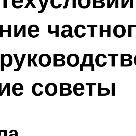
ние частног
руководств
ие советы
ла