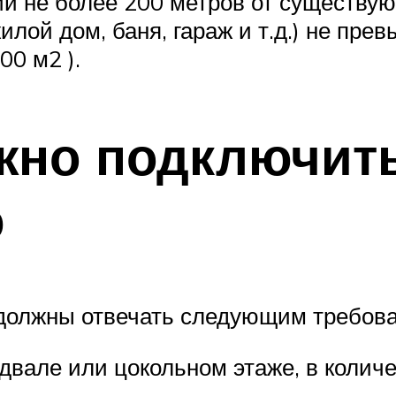
ии не более 200 метров от существую
лой дом, баня, гараж и т.д.) не прев
00 м2 ).
жно подключить
ю
 должны отвечать следующим требов
двале или цокольном этаже, в количе