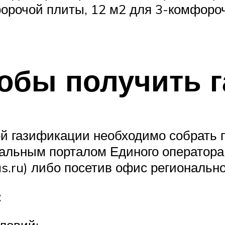
форочой плиты, 12 м2 для 3-комфоро
тобы получить г
й газификации необходимо собрать па
альным порталом Единого оператора
as.ru) либо посетив офис регионально
: