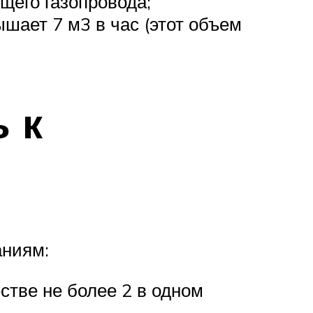
щего газопровода;
ышает 7 м3 в час (этот объем
 к
аниям:
стве не более 2 в одном