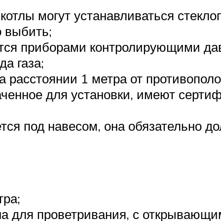
котлы могут устанавливаться стеклоп
о выбить;
тся приборами контролирующими дав
да газа;
а расстоянии 1 метра от противопол
аченное для установки, имеют серти
ется под навесом, она обязательно д
тра;
на для проветривания, с открывающи