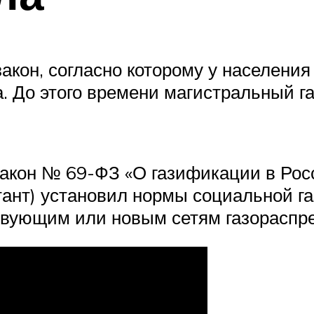
закон, согласно которому у населени
ка. До этого времени магистральный г
в закон № 69-ФЗ «О газификации в Ро
тант) установил нормы социальной га
твующим или новым сетям газораспр