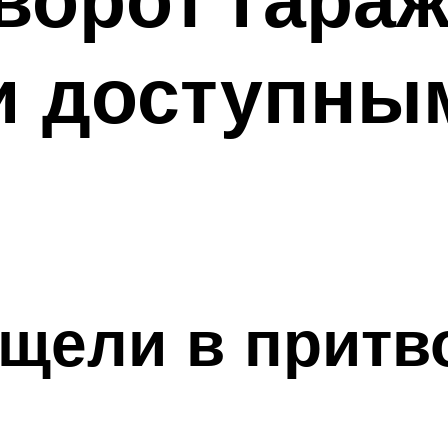
и доступны
 щели в притв