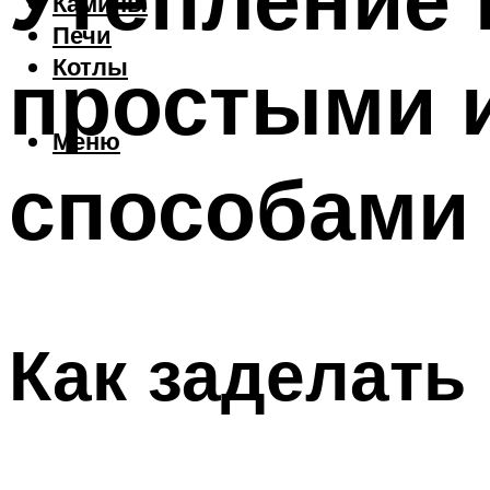
Камины
Печи
простыми 
Котлы
Меню
способами
Как заделать