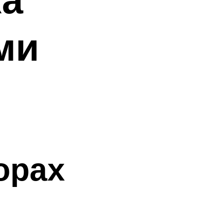
ми
орах