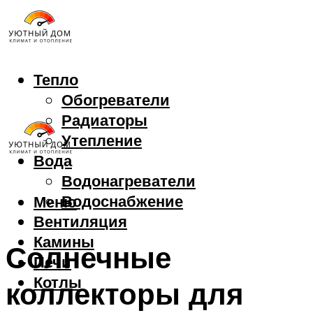
Тепло
Обогреватели
Радиаторы
Утепление
Вода
Водонагреватели
Водоснабжение
Меню
Вентиляция
Камины
Солнечные
Печи
Котлы
коллекторы для