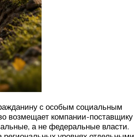
гражданину с особым социальным
ство возмещает компании-поставщику
альные, а не федеральные власти.
на региональных уровнях отдельными