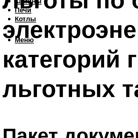
Камины
Печи
электроэне
Котлы
Меню
категорий 
льготных 
Пакет докум