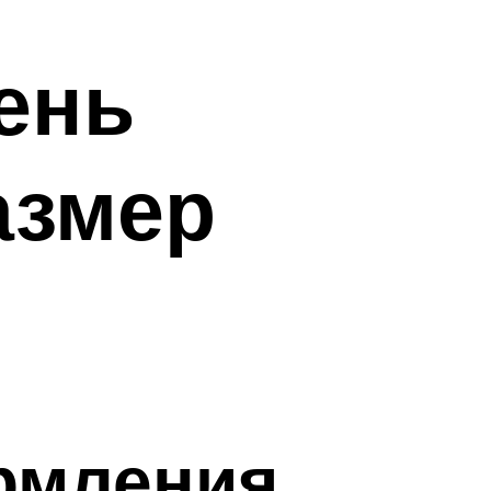
ень
азмер
рмления