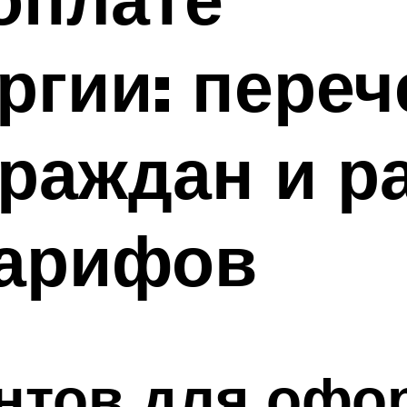
ргии: переч
граждан и р
тарифов
ентов для офо