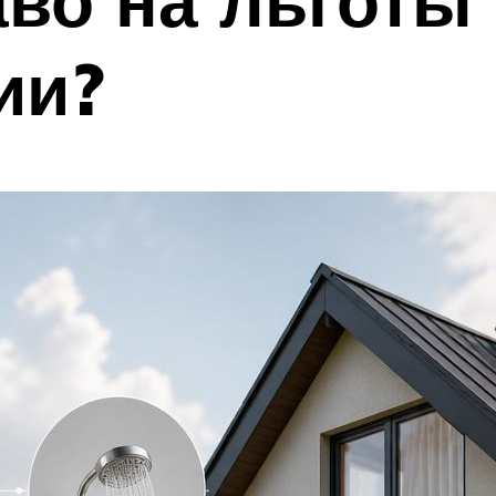
аво на льготы
ии?