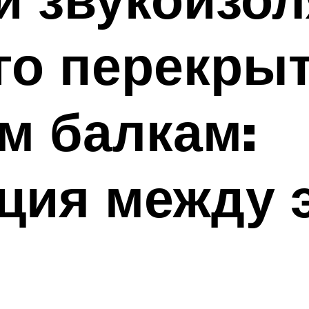
го перекрыт
м балкам:
ция между 