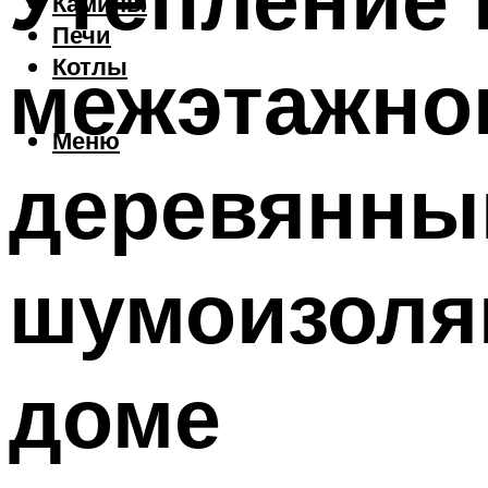
Камины
Печи
межэтажно
Котлы
Меню
деревянны
шумоизоля
доме