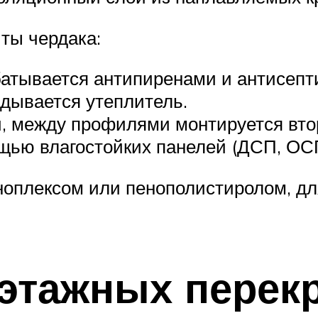
ты чердака:
батывается антипиренами и антисепт
дывается утеплитель.
и, между профилями монтируется вто
ью влагостойких панелей (ДСП, ОСП 
оплексом или пенополистиролом, дл
этажных перек