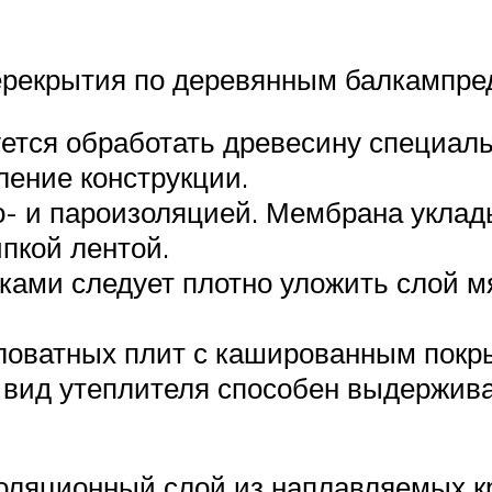
перекрытия по деревянным балкампре
ется обработать древесину специал
ение конструкции.
- и пароизоляцией. Мембрана уклады
пкой лентой.
ками следует плотно уложить слой мя
аловатных плит с кашированным покр
 вид утеплителя способен выдержива
оляционный слой из наплавляемых к