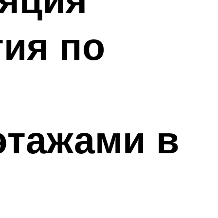
ия по
этажами в