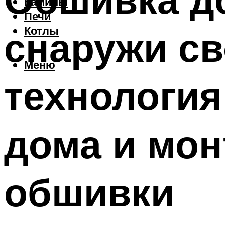
Камины
Печи
снаружи св
Котлы
Меню
технология
дома и мон
обшивки