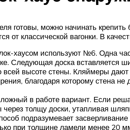
еля готовы, можно начинать крепить 
ся от классической вагонки. В каче
ок-хаусом используют №6. Одна час
ке. Следующая доска вставляется ши
о всей высоте стены. Кляймеры дают 
рения, благодаря которому стена не
ложный в работе вариант. Если решае
 через толщу доски, утапливая шляп
пособ подразумевает засверливание о
ько при толщине ламели менее 20 мм