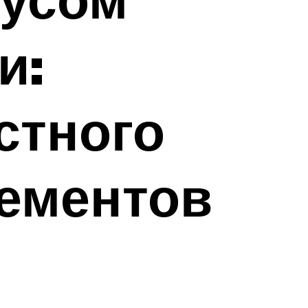
и:
стного
лементов