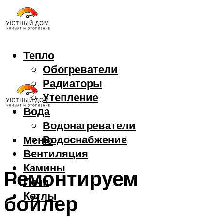
Тепло
Обогреватели
Радиаторы
Утепление
Вода
Водонагреватели
Водоснабжение
Меню
Вентиляция
Камины
Ремонтируем
Печи
Котлы
бойлер