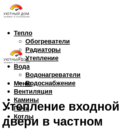
Тепло
Обогреватели
Радиаторы
Утепление
Вода
Водонагреватели
Водоснабжение
Меню
Вентиляция
Камины
Утепление входной
Печи
Котлы
двери в частном