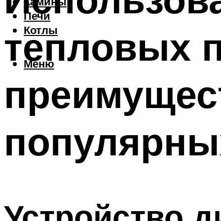
Камины
Печи
тепловых п
Котлы
Меню
преимущест
популярны
Устройство д