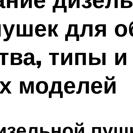
ушек для о
ва, типы и
х моделей
изельной пуш