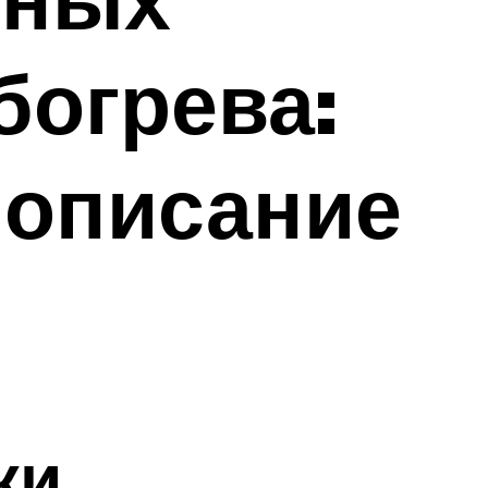
богрева:
 описание
ки