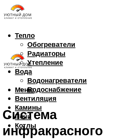
Тепло
Обогреватели
Радиаторы
Утепление
Вода
Водонагреватели
Водоснабжение
Меню
Вентиляция
Камины
Система
Печи
Котлы
инфракрасного