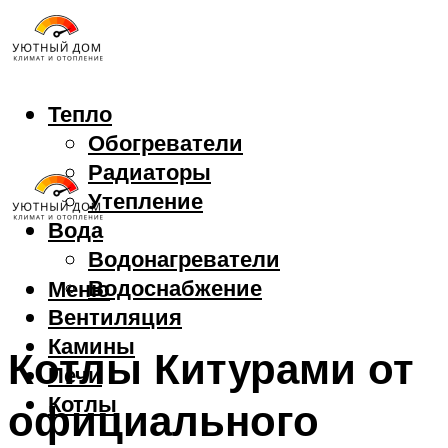
Тепло
Обогреватели
Радиаторы
Утепление
Вода
Водонагреватели
Водоснабжение
Меню
Вентиляция
Камины
Котлы Китурами от
Печи
Котлы
официального