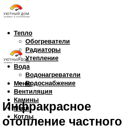
Тепло
Обогреватели
Радиаторы
Утепление
Вода
Водонагреватели
Водоснабжение
Меню
Вентиляция
Камины
Инфракрасное
Печи
Котлы
отопление частного