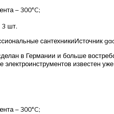
нта – 300°C;
 3 шт.
ссиональные сантехникиИсточник gad
сделан в Германии и больше востре
е электроинструментов известен уже 
нта – 300°C;