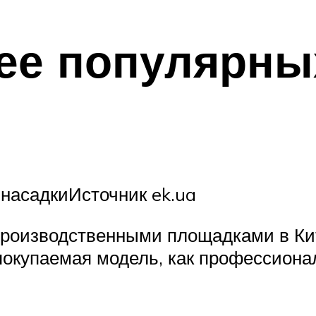
лее популярны
насадкиИсточник ek.ua
роизводственными площадками в Кит
 покупаемая модель, как профессиона