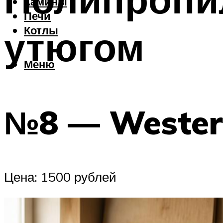
Камины
Печи
утюгом
Котлы
Меню
№8 — Weste
Цена: 1500 рублей