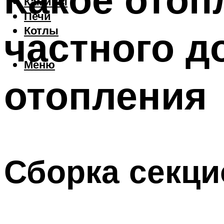
Камины
Печи
частного д
Котлы
Меню
отопления
Сборка секци