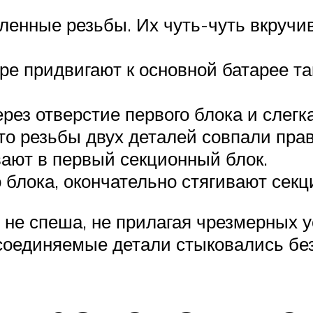
енные резьбы. Их чуть-чуть вкручив
ре придвигают к основной батарее т
ез отверстие первого блока и слегк
то резьбы двух деталей совпали пра
ают в первый секционный блок.
 блока, окончательно стягивают секц
 не спеша, не прилагая чрезмерных у
 соединяемые детали стыковались без