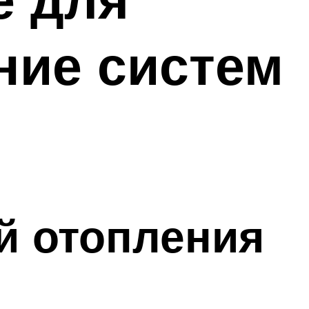
ние систем
й отопления