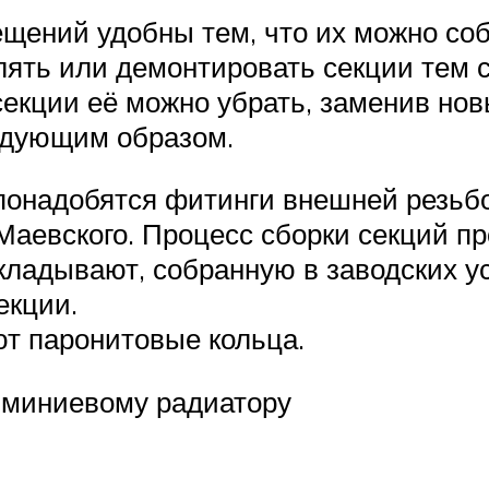
ений удобны тем, что их можно соб
лять или демонтировать секции тем 
 секции её можно убрать, заменив но
едующим образом.
понадобятся фитинги внешней резьбой
Маевского. Процесс сборки секций 
кладывают, собранную в заводских ус
екции.
ют паронитовые кольца.
люминиевому радиатору