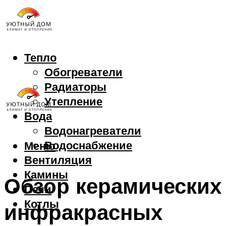
Тепло
Обогреватели
Радиаторы
Утепление
Вода
Водонагреватели
Водоснабжение
Меню
Вентиляция
Камины
Обзор керамических
Печи
Котлы
инфракрасных