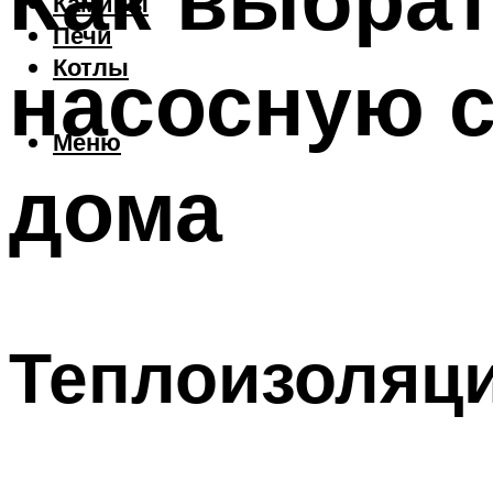
Камины
Печи
насосную с
Котлы
Меню
дома
Теплоизоляц