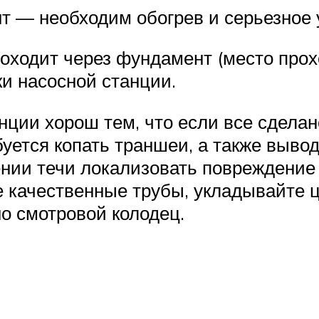
т — необходим обогрев и серьезное
оходит через фундамент (место прохо
ки насосной станции.
нции хорош тем, что если все сделан
буется копать траншеи, а также выво
влении течи локализовать поврежден
 качественные трубы, укладывайте ц
но смотровой колодец.