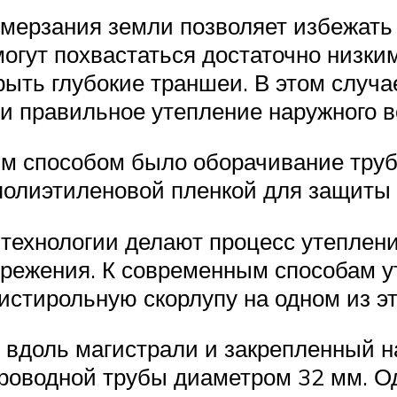
омерзания земли позволяет избежать
могут похвастаться достаточно низки
рыть глубокие траншеи. В этом случ
 и правильное утепление наружного 
м способом было оборачивание тру
олиэтиленовой пленкой для защиты 
технологии делают процесс утеплен
ежения. К современным способам у
истирольную скорлупу на одном из эт
вдоль магистрали и закрепленный на
оводной трубы диаметром 32 мм. Од