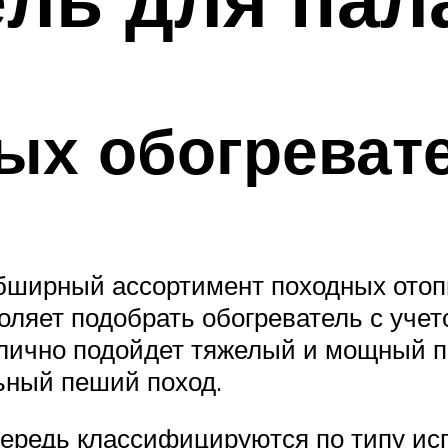
ых обогреват
обширный ассортимент походных отоп
оляет подобрать обогреватель с уче
тлично подойдет тяжелый и мощный п
льный пеший поход.
ередь классифицируются по типу исп