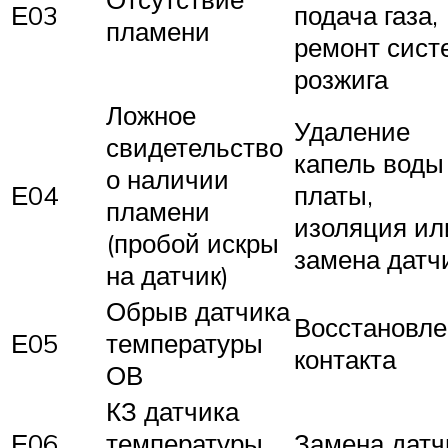
Е03
подача газа,
пламени
ремонт сис
розжига
Ложное
Удаление
свидетельство
капель воды
о наличии
Е04
платы,
пламени
изоляция ил
(пробой искры
замена датч
на датчик)
Обрыв датчика
Восстановле
Е05
температуры
контакта
ОВ
КЗ датчика
Е06
температуры
Замена датч