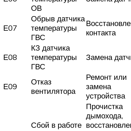
ОВ
Обрыв датчика
Восстановле
Е07
температуры
контакта
ГВС
КЗ датчика
Е08
температуры
Замена датч
ГВС
Ремонт или
Отказ
Е09
замена
вентилятора
устройства
Прочистка
дымохода,
Сбой в работе
восстановле