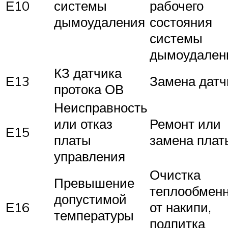
Е10
системы
рабочего
дымоудаления
состояния
системы
дымоудален
КЗ датчика
Е13
Замена датч
протока ОВ
Неисправность
или отказ
Ремонт или
Е15
платы
замена плат
управления
Очистка
Превышение
теплообмен
допустимой
Е16
от накипи,
температуры
подпитка