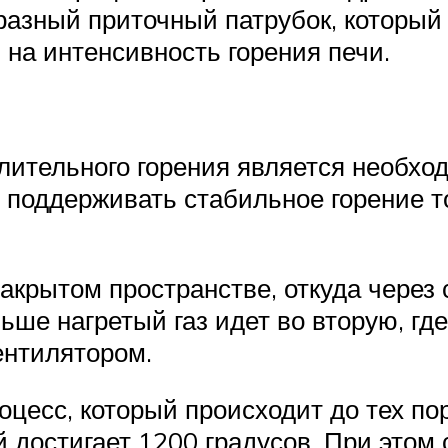
разный приточный патрубок, который 
ь на интенсивность горения печи.
ительного горения является необход
т поддерживать стабильное горение т
акрытом пространстве, откуда через
ьше нагретый газ идет во вторую, гд
ентилятором.
есс, который происходит до тех пор,
 достигает 1200 градусов. При этом