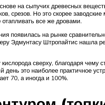
снове на сыпучих древесных веществ
ов, срезов. Но это скорее заводские 
 отапливать все же дровами.
ния появилась на рынке сравнительно
неру Эдмунтасу Штропайтис нашла р
кислорода сверху, благодаря чему 
й день это наиболее практичное устр
ает 70, а иногда и 100%.
нтуром (топк