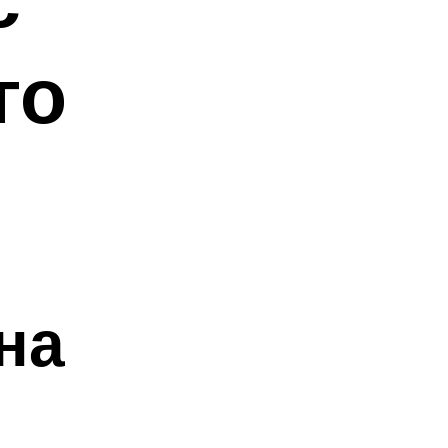
го
на