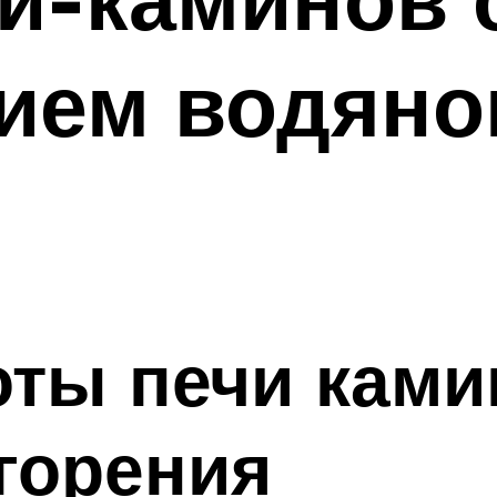
ием водяно
ты печи ками
горения