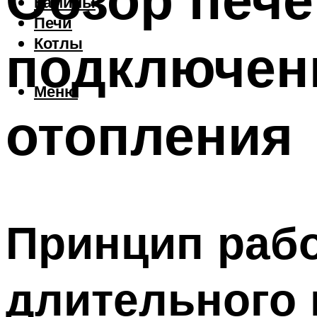
Камины
Печи
подключен
Котлы
Меню
отопления
Принцип рабо
длительного 