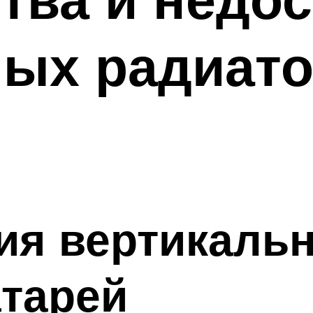
ных радиат
ия вертикаль
тарей