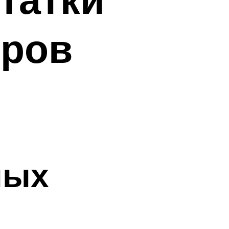
оров
ных