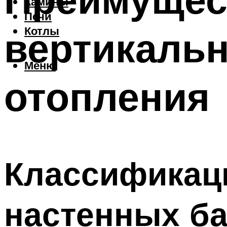
Камины
Печи
вертикаль
Котлы
Меню
отопления
Классификац
настенных ба