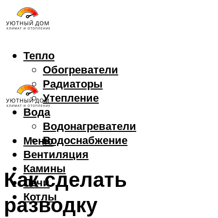
Тепло
Обогреватели
Радиаторы
Утепление
Вода
Водонагреватели
Водоснабжение
Меню
Вентиляция
Камины
Как сделать
Печи
Котлы
разводку