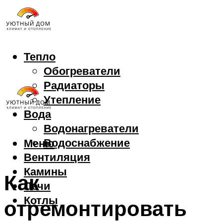
Тепло
Обогреватели
Радиаторы
Утепление
Вода
Водонагреватели
Водоснабжение
Меню
Вентиляция
Камины
Как
Печи
Котлы
отремонтировать