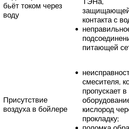
ТЭНа,
бьёт током через
защищающей 
воду
контакта с во
неправильно
подсоединени
питающей се
неисправнос
смесителя, к
пропускает в
Присутствие
оборудовани
воздуха в бойлере
кислород чер
прокладку;
поломка обра