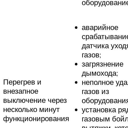
оборудование
аварийное
срабатывани
датчика ухо
газов;
загрязнение
дымохода;
Перегрев и
неполное уд
внезапное
газов из
выключение через
оборудования
несколько минут
установка ря
функционирования
газовым бой
вытяжки, кот