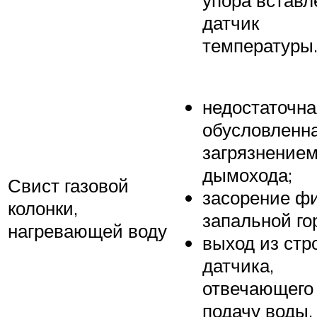
датчик
температуры
недостаточная
обусловленн
загрязнение
дымохода;
Свист газовой
засорение ф
колонки,
запальной го
нагревающей воду
выход из стр
датчика,
отвечающего
подачу воды.