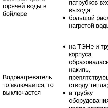
патрубков вх
горячей воды в
выхода;
бойлере
большой рас
нагретой вод
на ТЭНе и тр
корпуса
образовалас
накипь,
Водонагреватель
препятствую
то включается, то
отводу тепла;
выключается
в трубку
оборудования
упора вставл