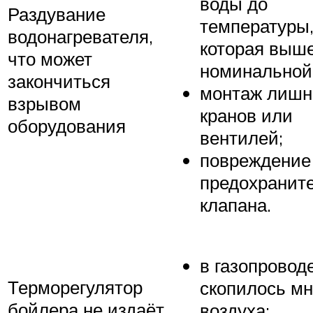
воды до
Раздувание
температуры
водонагревателя,
которая выш
что может
номинальной
закончиться
монтаж лишн
взрывом
кранов или
оборудования
вентилей;
повреждение
предохранит
клапана.
в газопровод
Терморегулятор
скопилось мн
бойлера не издаёт
воздуха;