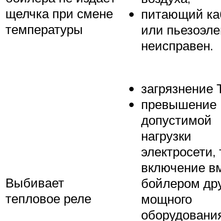
щелчка при смене
питающий ка
температуры
или пьезоэл
неисправен.
загрязнение 
превышение
допустимой
нагрузки
электросети, 
включение вм
Выбивает
бойлером дру
тепловое реле
мощного
оборудования