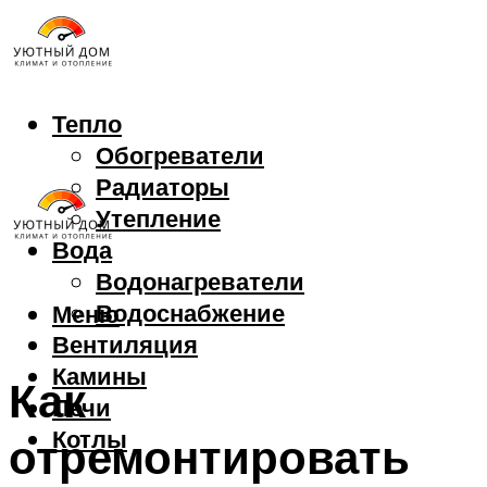
Тепло
Обогреватели
Радиаторы
Утепление
Вода
Водонагреватели
Водоснабжение
Меню
Вентиляция
Камины
Как
Печи
Котлы
отремонтировать