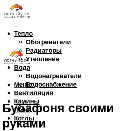
Тепло
Обогреватели
Радиаторы
Утепление
Вода
Водонагреватели
Водоснабжение
Меню
Вентиляция
Камины
Бубафоня своими
Печи
Котлы
руками