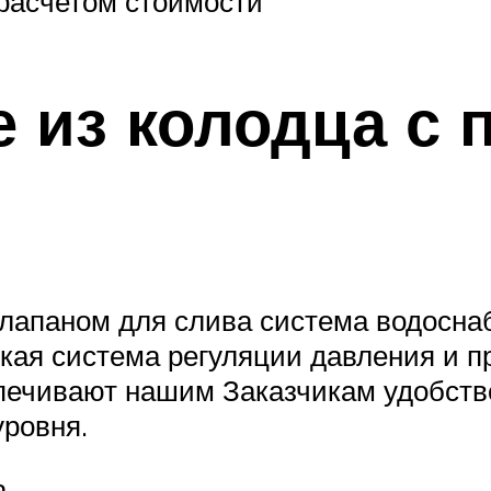
расчетом стоимости
 из колодца с
лапаном для слива система водоснаб
ская система регуляции давления и
печивают нашим Заказчикам удобств
ровня.
а