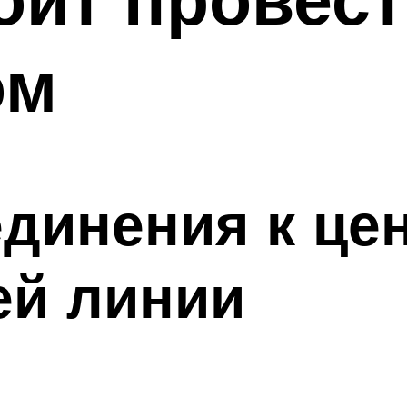
ом
динения к це
й линии