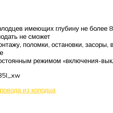
олодцев имеющих глубину не более 8
подать не сможет
тажу, поломки, остановки, засоры, 
е
постоянным режимом «включения-вы
35I_xw
ровода из колодца