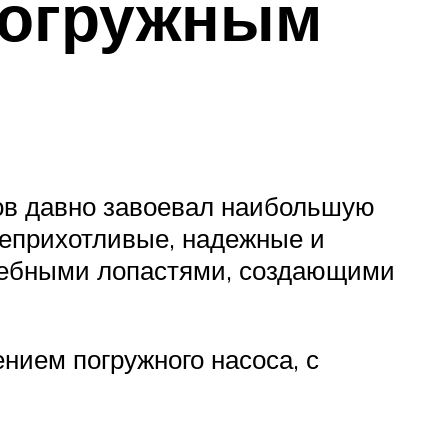
погружным
ов давно завоевал наибольшую
неприхотливые, надежные и
гребными лопастями, создающими
нием погружного насоса, с