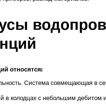
усы водопро
анций
ий относятся:
льность. Система совмещающая в себ
й в колодцах с небольшим дебитом 