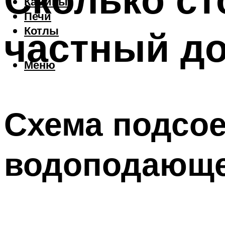
Камины
Печи
частный д
Котлы
Меню
Схема подсое
водоподающе