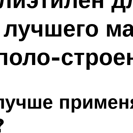
 лучшего м
поло-строе
лучше примен
?