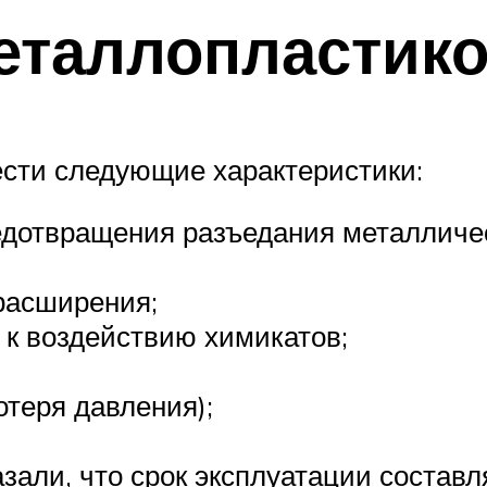
еталлопластик
ести следующие характеристики:
дотвращения разъедания металлическ
расширения;
е к воздействию химикатов;
отеря давления);
али, что срок эксплуатации составл