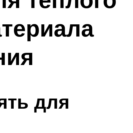
атериала
ния
ять для