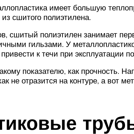
таллопластика имеет большую теплопр
 из сшитого полиэтилена.
в, сшитый полиэтилен занимает перво
чными гильзами. У металлопластико
 привести к течи при эксплуатации по
акому показателю, как прочность. Н
как не отразится на контуре, а вот 
тиковые труб