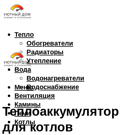
Тепло
Обогреватели
Радиаторы
Утепление
Вода
Водонагреватели
Водоснабжение
Меню
Вентиляция
Камины
Теплоаккумулятор
Печи
Котлы
для котлов