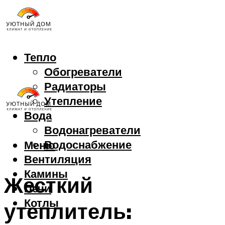
Тепло
Обогреватели
Радиаторы
Утепление
Вода
Водонагреватели
Водоснабжение
Меню
Вентиляция
Камины
Жесткий
Печи
Котлы
утеплитель: