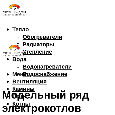
Тепло
Обогреватели
Радиаторы
Утепление
Вода
Водонагреватели
Водоснабжение
Меню
Вентиляция
Камины
Модельный ряд
Печи
Котлы
электрокотлов