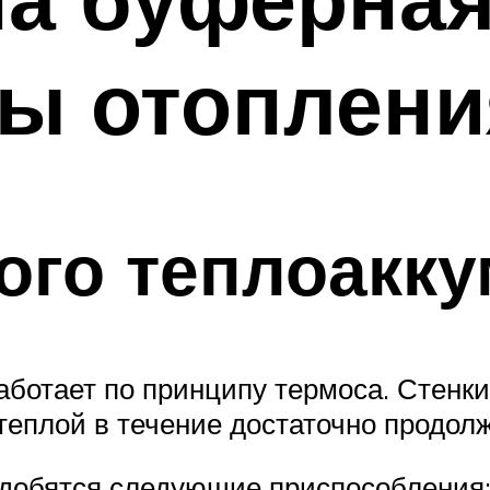
мы отоплени
ого теплоакк
ботает по принципу термоса. Стенки
 теплой в течение достаточно продол
надобятся следующие приспособления