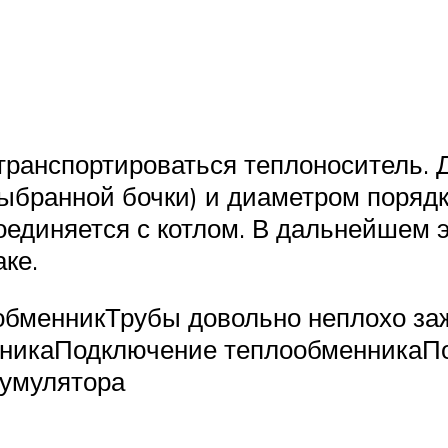
 транспортироваться теплоноситель. 
выбранной бочки) и диаметром порядк
единяется с котлом. В дальнейшем э
аке.
обменникТрубы довольно неплохо з
нникаПодключение теплообменникаП
кумулятора