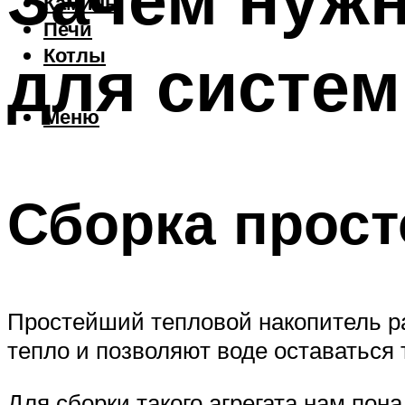
Камины
Печи
для систе
Котлы
Меню
Сборка прост
Простейший тепловой накопитель ра
тепло и позволяют воде оставаться
Для сборки такого агрегата нам по