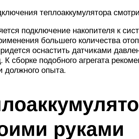
дключения теплоаккумулятора смотри
ется подключение накопителя к сис
применения большего количества отоп
ридется оснастить датчиками давле
 К сборке подобного агрегата рекоме
 должного опыта.
лоаккумулято
оими руками