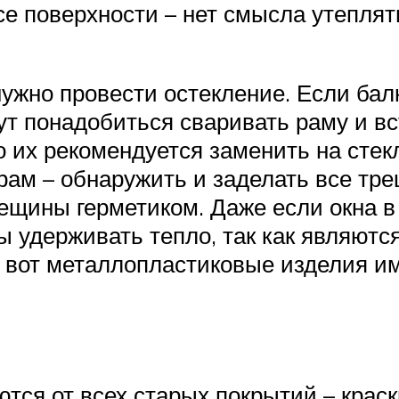
се поверхности – нет смысла утеплять
ужно провести остекление. Если бал
тут понадобиться сваривать раму и в
то их рекомендуется заменить на сте
рам – обнаружить и заделать все тр
рещины герметиком. Даже если окна 
удерживать тепло, так как являютс
 А вот металлопластиковые изделия 
тся от всех старых покрытий – крас