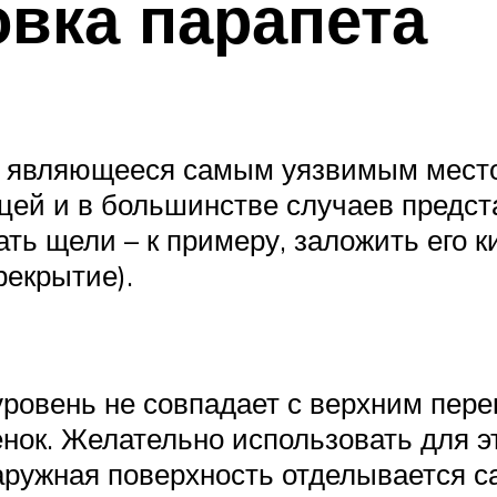
овка парапета
е, являющееся самым уязвимым место
ицей и в большинстве случаев предст
ть щели – к примеру, заложить его к
рекрытие).
уровень не совпадает с верхним пер
енок. Желательно использовать для э
аружная поверхность отделывается са