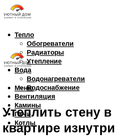
Тепло
Обогреватели
Радиаторы
Утепление
Вода
Водонагреватели
Водоснабжение
Меню
Вентиляция
Камины
Утеплить стену в
Печи
Котлы
квартире изнутри