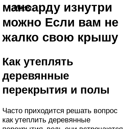
мансарду изнутри
Меню
можно Если вам не
жалко свою крышу
Как утеплять
деревянные
перекрытия и полы
Часто приходится решать вопрос
как утеплить деревянные
перекрытия, ведь они встречаются