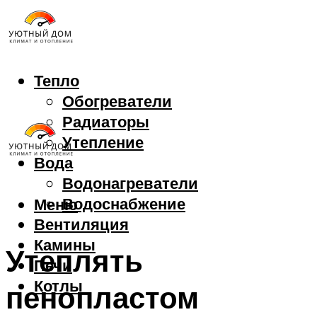
Тепло
Обогреватели
Радиаторы
Утепление
Вода
Водонагреватели
Водоснабжение
Меню
Вентиляция
Камины
Утеплять
Печи
Котлы
пенопластом