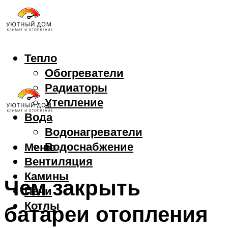
Тепло
Обогреватели
Радиаторы
Утепление
Вода
Водонагреватели
Водоснабжение
Меню
Вентиляция
Камины
Чем закрыть
Печи
Котлы
батареи отопления