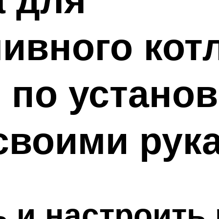
ивного кот
 по установ
своими рука
ь и настроить