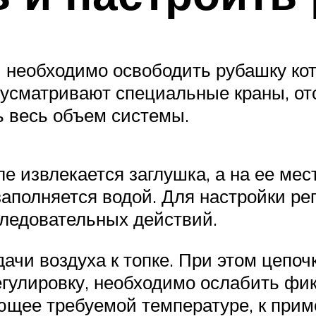
 необходимо освободить рубашку котл
едусматривают специальные краны, от
ь весь объем системы.
е извлекается заглушка, а на ее ме
заполняется водой. Для настройки ре
следовательных действий.
ачи воздуха к топке. При этом цепоч
егулировку, необходимо ослабить фи
щее требуемой температуре, к приме