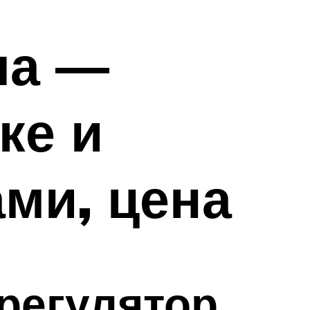
ла —
ке и
ми, цена
 регулятор