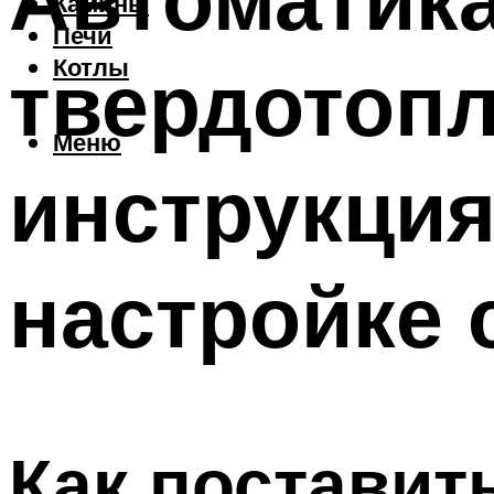
Камины
Печи
твердотопл
Котлы
Меню
инструкция
настройке 
Как поставит