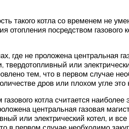
сть такого котла со временем не уме
ция отопления посредством газового 
ах, где не проложена центральная га
и, твердотопливный или электрическ
овлено тем, что в первом случае нео
оличестве дров или плохом угле это
 газового котла считается наиболее 
роложена центральная газовая магист
вный или электрический котел, и вс
то в первом случае необходимо заку