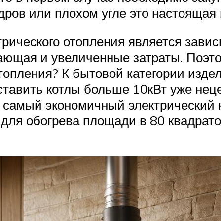
дров или плохом угле это настоящая 
рического отопления является завис
ющая и увеличенные затраты. Поэтом
топления? К бытовой категории изде
 ставить котлы больше 10кВт уже не
ь самый экономичный электрический к
для обогрева площади в 80 квадрато