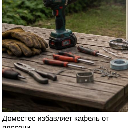
Доместес избавляет кафель от
плесени.