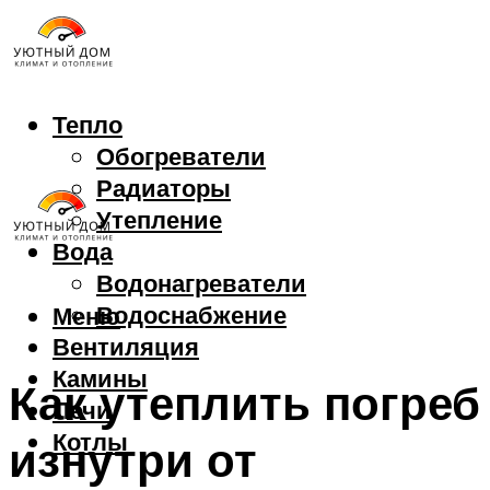
Тепло
Обогреватели
Радиаторы
Утепление
Вода
Водонагреватели
Водоснабжение
Меню
Вентиляция
Камины
Как утеплить погреб
Печи
Котлы
изнутри от