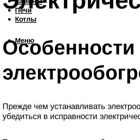
Камины
Печи
Котлы
Особенности 
Меню
электрообогр
Прежде чем устанавливать электроо
убедиться в исправности электричес