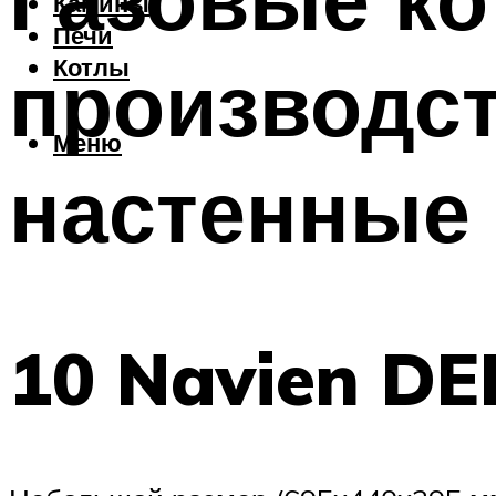
Камины
Печи
производст
Котлы
Меню
настенные 
10 Navien DE