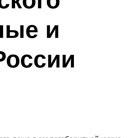
ные и
России