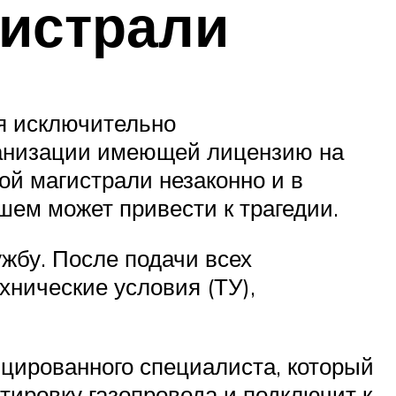
гистрали
ся исключительно
ганизации имеющей лицензию на
ой магистрали незаконно и в
ем может привести к трагедии.
жбу. После подачи всех
нические условия (ТУ),
фицированного специалиста, который
тировку газопровода и подключит к