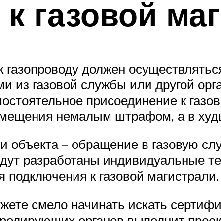
к газовой ма
 к газопроводу должен осуществлять
 из газовой службы или другой ор
мостоятельное присоединение к газов
омещения немалым штрафом, а в худш
и объекта – обращение в газовую слу
дут разработаны индивидуальные тех
 подключения к газовой магистрали.
 можете смело начинать искать серти
тролирующих органов выполнит проек