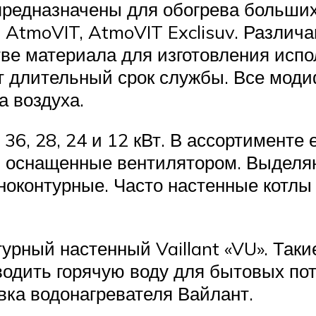
предназначены для обогрева больши
 AtmoVIT, AtmoVIT Exclisuv. Различ
тве материала для изготовления испо
т длительный срок службы. Все мод
а воздуха.
6, 28, 24 и 12 кВт. В ассортименте 
к и оснащенные вентилятором. Выделя
дноконтурные. Часто настенные котлы
урный настенный Vaillant «VU». Таки
водить горячую воду для бытовых пот
вка водонагревателя Вайлант.