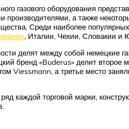
ого газового оборудования представ
и производителями, а также некото
бщества. Среди наиболее популярны
ермании
, Италии, Чехии, Словакии и 
ности делят между собой немецкие г
ецкий бренд «Buderus» делит второе
гом Viessmann, а третье место занял
ряд каждой торговой марки, констру
в.