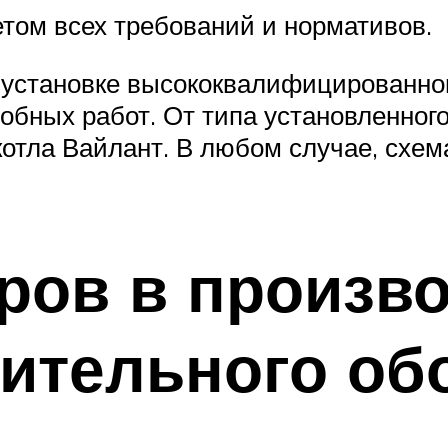
етом всех требований и нормативов.
о установке высококвалифицированно
обных работ. От типа установленног
котла Вайлант. В любом случае, схем
ров в произв
пительного о