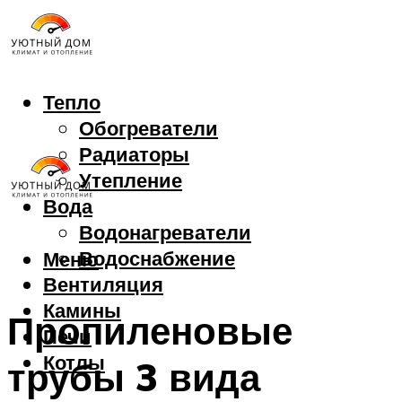
Тепло
Обогреватели
Радиаторы
Утепление
Вода
Водонагреватели
Водоснабжение
Меню
Вентиляция
Камины
Пропиленовые
Печи
Котлы
трубы 3 вида