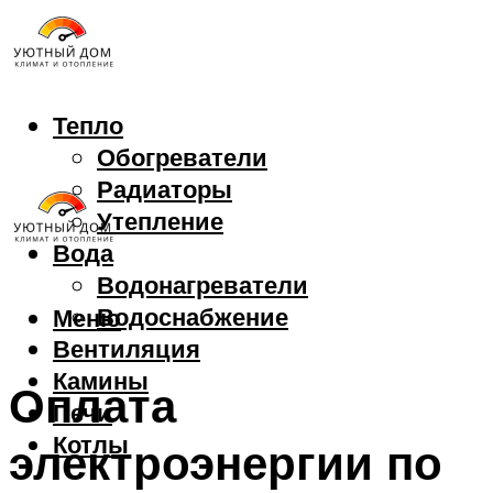
Тепло
Обогреватели
Радиаторы
Утепление
Вода
Водонагреватели
Водоснабжение
Меню
Вентиляция
Камины
Оплата
Печи
Котлы
электроэнергии по