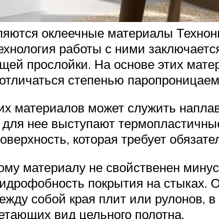
ляются оклеечные материалы Технони
Технология работы с ними заключает
щей прослойки. На основе этих мате
 отличаться степенью паропроницаем
тих материалов может служить напла
 для нее выступают термопластичны
оверхность, которая требует обязател
ому материалу не свойственен минус
идрофобность покрытия на стыках. 
ежду собой края плит или рулонов, в 
етающих вид цельного полотна.