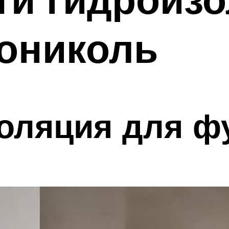
нониколь
золяция для ф