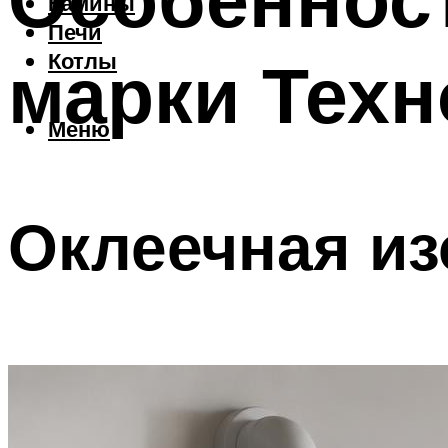
Камины
Печи
марки Тех
Котлы
Меню
Оклеечная и