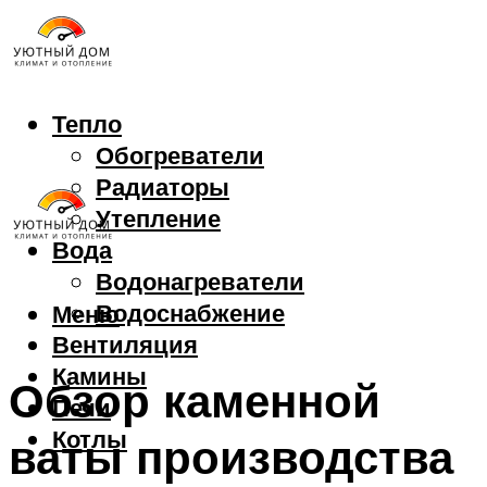
Тепло
Обогреватели
Радиаторы
Утепление
Вода
Водонагреватели
Водоснабжение
Меню
Вентиляция
Камины
Обзор каменной
Печи
Котлы
ваты производства