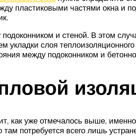
ду пластиковыми частями окна и по
ик.
подоконником и стеной. В этом случ
ем укладки слоя теплоизоляционного 
ояния между подоконником и бетонно
епловой изоля
т, как уже отмечалось выше, именно 
о там потребуется всего лишь устран