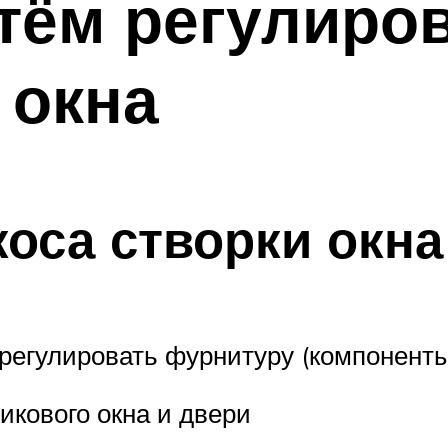
тём регулиро
 окна
коса створки окн
регулировать фурнитуру (компоненты)
икового окна и двери