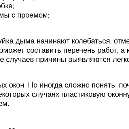
бке;
мы с проемом;
уйка дыма начинают колебаться, отм
может составить перечень работ, а к
де случаев причины выявляются легк
х окон. Но иногда сложно понять, поч
екоторых случаях пластиковую оконн
ем.