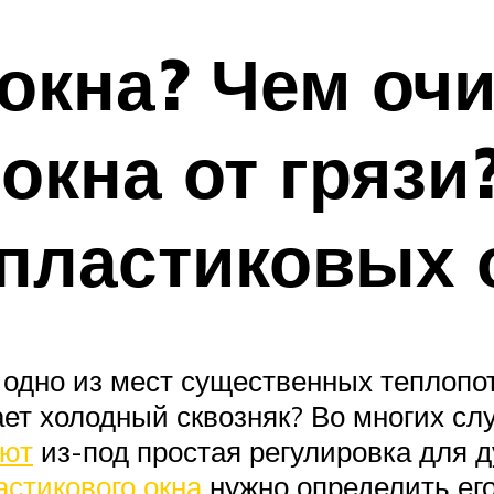
 окна? Чем оч
окна от грязи
пластиковых 
одно из мест существенных теплопот
ает холодный сквозняк? Во многих сл
уют
из-под простая регулировка для д
астикового окна
нужно определить его 