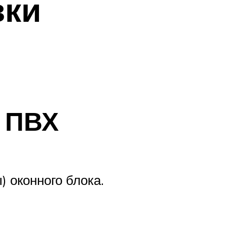
вки
а ПВХ
 оконного блока.