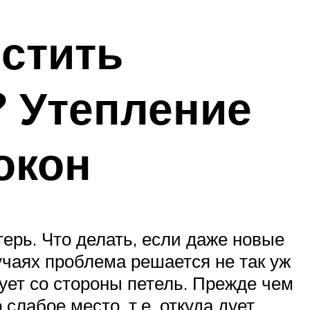
истить
? Утепление
окон
ерь. Что делать, если даже новые
учаях проблема решается не так уж
ует со стороны петель. Прежде чем
слабое место, т.е. откуда дует.