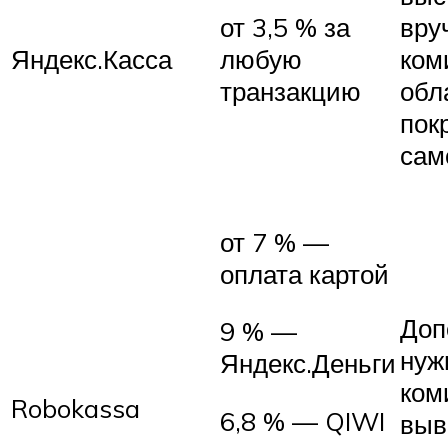
от 3,5 % за
вру
Яндекс.Касса
любую
ком
транзакцию
обл
пок
сам
от 7 % —
оплата картой
Доп
9 % —
нуж
Яндекс.Деньги
ком
Robokassa
6,8 % — QIWI
выв