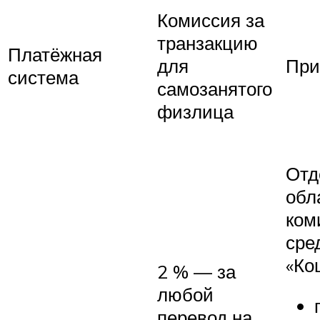
Комиссия за
транзакцию
Платёжная
для
При
система
самозанятого
физлица
Отд
обл
ком
сре
«Ко
2 % — за
любой
перевод на