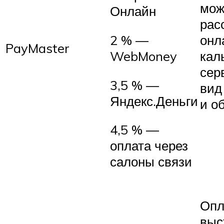
мож
Онлайн
рас
онл
2 % —
PayMaster
кал
WebMoney
сер
3,5 % —
вид
Яндекс.Деньги
и о
4,5 % —
оплата через
салоны связи
Опл
выс