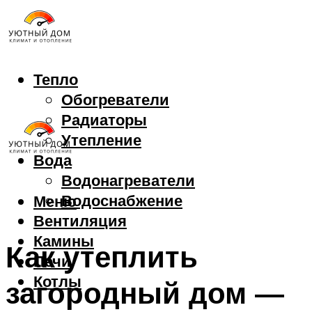
Тепло
Обогреватели
Радиаторы
Утепление
Вода
Водонагреватели
Водоснабжение
Меню
Вентиляция
Камины
Как утеплить
Печи
Котлы
загородный дом —