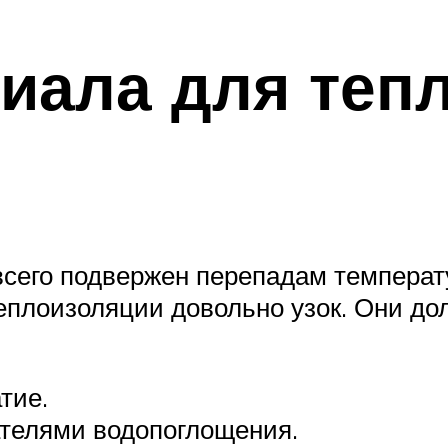
иала для теп
 всего подвержен перепадам темпера
теплоизоляции довольно узок. Они д
тие.
телями водопоглощения.