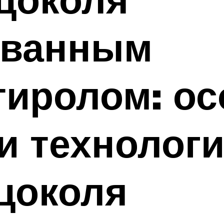
ованным
тиролом: ос
и технолог
цоколя