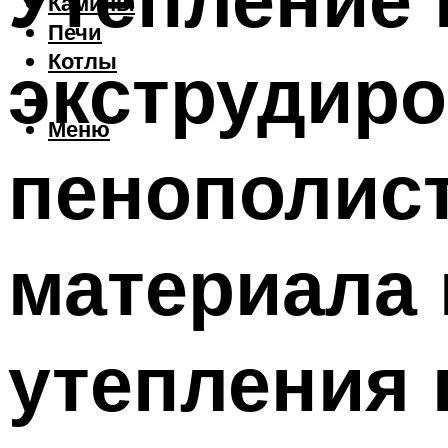
Камины
Печи
экструдир
Котлы
Меню
пенополис
материала 
утепления 