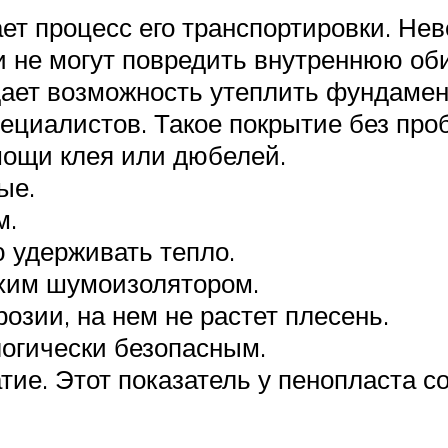
ает процесс его транспортировки. Не
ни не могут повредить внутреннюю об
дает возможность утеплить фундаме
специалистов. Такое покрытие без пр
мощи клея или дюбелей.
ые.
м.
 удерживать тепло.
хим шумоизолятором.
розии, на нем не растет плесень.
огически безопасным.
ие. Этот показатель у пенопласта со