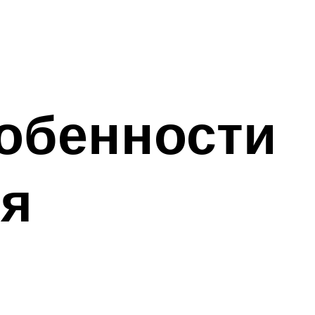
обенности
ия