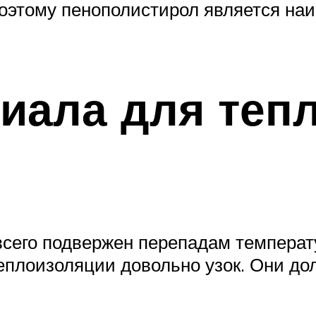
поэтому пенополистирол является на
иала для теп
 всего подвержен перепадам темпера
теплоизоляции довольно узок. Они д