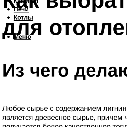
Камины
Печи
для отопле
Котлы
Меню
Из чего дела
Любое сырье с содержанием лигнин
является древесное сырье, причем 
получается более качественное топ