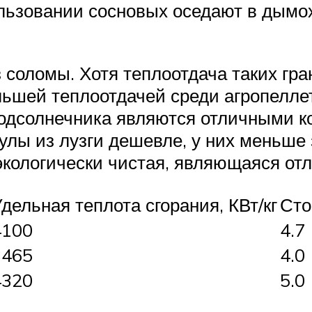
ьзовании сосновых оседают в дымохо
 соломы. Хотя теплоотдача таких гра
льшей теплоотдачей среди агропелле
подсолнечника являются отличными к
улы из лузги дешевле, у них меньше 
экологически чистая, являющаяся от
дельная теплота сгорания, КВт/кг
Сто
4100
4.7
3465
4.0
4320
5.0