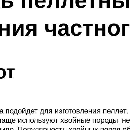
ния частно
ют
а подойдет для изготовления пеллет
чаще используют хвойные породы, нес
ливо. Популярность хвойных пород об