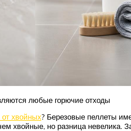
вляются любые горючие отходы
 от хвойных
? Березовые пеллеты им
ем хвойные, но разница невелика. За