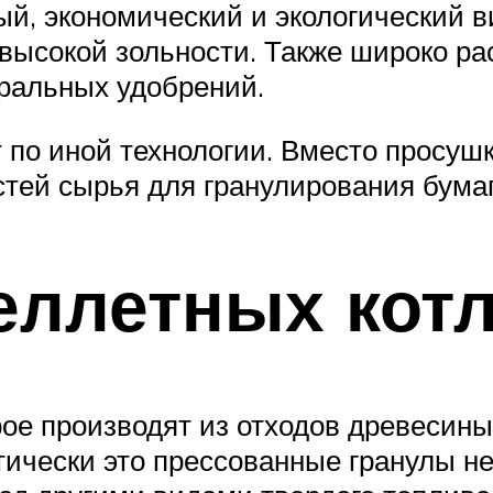
й, экономический и экологический ви
 высокой зольности. Также широко р
ральных удобрений.
 по иной технологии. Вместо просуш
стей сырья для гранулирования бумаг
еллетных кот
рое производят из отходов древесины
ически это прессованные гранулы не