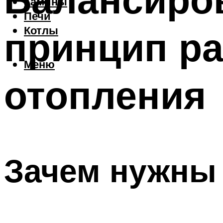
Камины
Печи
принцип ра
Котлы
Меню
отопления
Зачем нужны