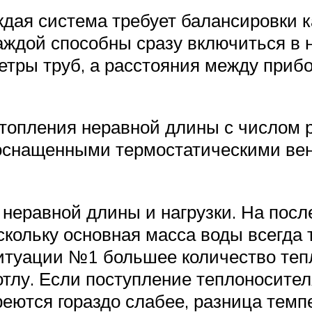
ждая система требует балансировки 
каждой способны сразу включиться в
етры труб, а расстояния между приб
топления неравной длины с числом р
, оснащенными термостатическими ве
неравной длины и нагрузки. На посл
кольку основная масса воды всегда 
ситуации №1 большее количество теп
тлу. Если поступление теплоносител
греются гораздо слабее, разница тем